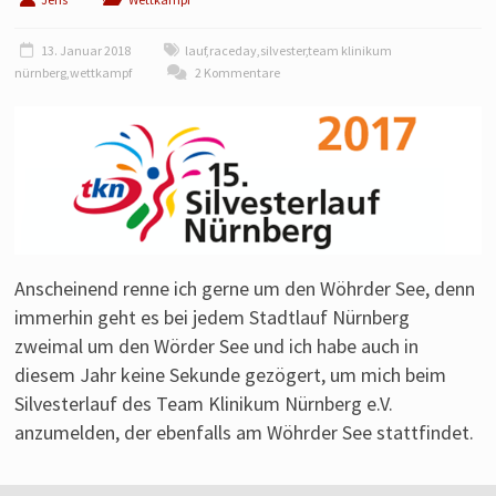
Laufen
von
13. Januar 2018
lauf
,
raceday
,
silvester
,
team klinikum
einem
nürnberg
,
wettkampf
2 Kommentare
Läufer
aus
Franken.
Anscheinend renne ich gerne um den Wöhrder See, denn
immerhin geht es bei jedem Stadtlauf Nürnberg
zweimal um den Wörder See und ich habe auch in
diesem Jahr keine Sekunde gezögert, um mich beim
Silvesterlauf des Team Klinikum Nürnberg e.V.
anzumelden, der ebenfalls am Wöhrder See stattfindet.