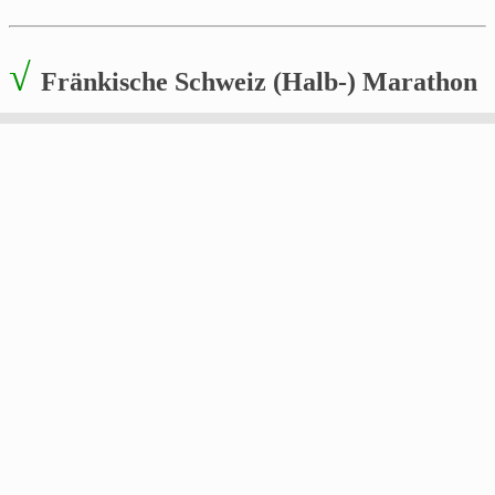
√
Fränkische Schweiz (Halb-) Marathon
Geschafft! Mein erster Halbmarathon in diesem
Jahrtausend. ;o)
21,125 km in 02:09:27
(Besser als gedacht….)
Platz 366 in der Gesamtwertung der Männer (425
Teilnehmr)
Platz 56 von 63 in meiner Alterklasse M50
Ist alles noch ein bisschen „verbesserungsbedürftig“, aber
kommt Zeit kommt schnellere Pace….;o)
X
30. Erlangen Arcaden Lauf