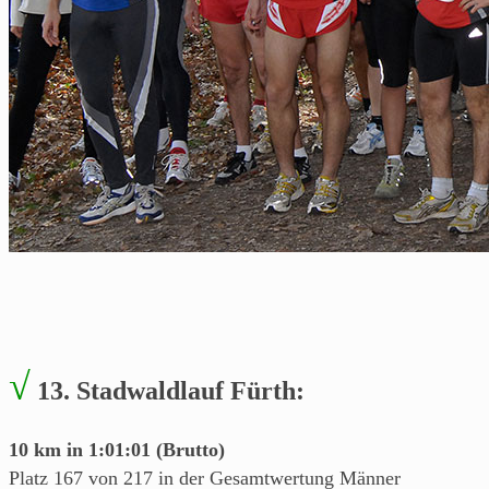
Blog
über's
Laufen
von
einem
Läufer
aus
Franken.
√
13. Stadwaldlauf Fürth:
10 km in 1:01:01 (Brutto)
Platz 167 von 217 in der Gesamtwertung Männer