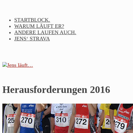
Skip
to
content
STARTBLOCK.
WARUM LÄUFT ER?
ANDERE LAUFEN AUCH.
JENS‘ STRAVA
Jens
Herausforderungen 2016
läuft…
Noch
so
ein