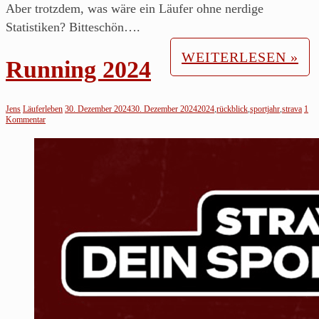
Aber trotzdem, was wäre ein Läufer ohne nerdige
Statistiken? Bitteschön….
WEITERLESEN »
Running 2024
Jens
Läuferleben
30. Dezember 2024
30. Dezember 2024
2024
,
rückblick
,
sportjahr
,
strava
1
Kommentar