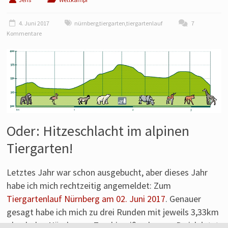
Laufen
von
4. Juni 2017
nürnberg
,
tiergarten
,
tiergartenlauf
7
einem
Kommentare
Läufer
aus
Franken.
Oder: Hitzeschlacht im alpinen
Tiergarten!
Letztes Jahr war schon ausgebucht, aber dieses Jahr
habe ich mich rechtzeitig angemeldet: Zum
Tiergartenlauf Nürnberg am 02. Juni 2017
. Genauer
gesagt habe ich mich zu drei Runden mit jeweils 3,33km
durch den Nürnberger Zoo hinreißen lassen. Da ich jetzt