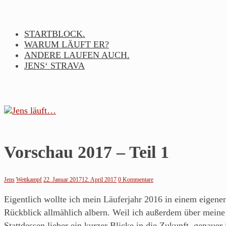
Skip
to
content
STARTBLOCK.
WARUM LÄUFT ER?
ANDERE LAUFEN AUCH.
JENS‘ STRAVA
Jens
Vorschau 2017 – Teil 1
läuft…
Jens
Wettkampf
22. Januar 2017
12. April 2017
0 Kommentare
Noch
Eigentlich wollte ich mein Läuferjahr 2016 in einem eigenen
so
Rückblick allmählich albern. Weil ich außerdem über meine 
ein
Stattdessen lieber ein kurzer Blicke in die Zukunft, genau