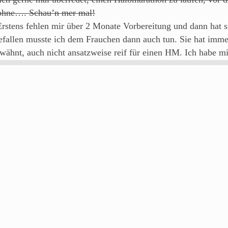
z ohne…. Schau’n mer mal!
Erstens fehlen mir über 2 Monate Vorbereitung und dann hat 
efallen musste ich dem Frauchen dann auch tun. Sie hat immer
wähnt, auch nicht ansatzweise reif für einen HM. Ich habe 
ie HM-Distanz zu starten. Doch dazu mehr in der Planung für
eht es dann nach Baiersdorf zum
2. Krenlauf am 14.05
. Die
f Baiersdorf und die vielen Helferleins. Und ich hatte damal
 be back! Und dieses Versprechen werde ich nach Möglichkeit
 auch diesmal Erzählenswertes…. ;o)