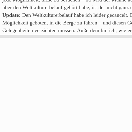
über den Weltkulturerbelauf gehört habe, ist der nicht gan
Update:
Den Weltkulturerbelauf habe ich leider gecancelt. 
Möglichkeit geboten, in die Berge zu fahren – und diesen G
Gelegenheiten verzichten müssen. Außerdem bin ich, wie er
jeden Fall wieder beim
Fränkische-Schweiz-Marathon
über d
Aber Mitte Mai
Und zwei Wochen später
g
gemacht und ich war ja auch
voll des Lobes
für den Lauftref
eines berühmte Österreichers, vollmundig versprochen: I’ll
Bestzeit für die 10 Kilometer gelaufen bin, erhoffe ich mir