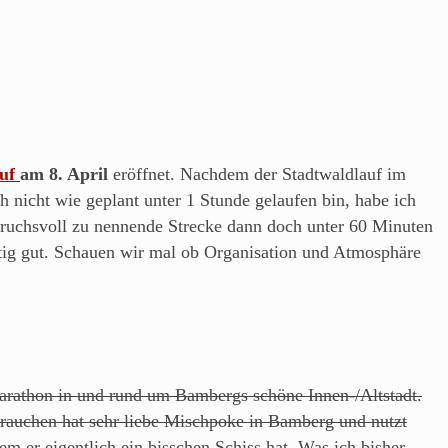
uf
am 8. April
eröffnet. Nachdem der Stadtwaldlauf im
h nicht wie geplant unter 1 Stunde gelaufen bin, habe ich
spruchsvoll zu nennende Strecke dann doch unter 60 Minuten
tig gut. Schauen wir mal ob Organisation und Atmosphäre
marathon in und rund um Bambergs schöne Innen-/Altstadt.
Frauchen hat sehr liebe Mischpoke in Bamberg und nutzt
m er eigentlich ein bisschen Schiss hat. Was ich bisher