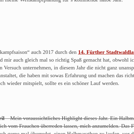
ttkampfsaison“ auch 2017 durch den
14. Fürther Stadtwaldla
nd mir auch gleich mal so richtig Spaß gemacht hat, obwohl ic
den Versuch unternehmen, in diesem Jahr die nicht ganz unan
staltet, die haben mit sowas Erfahrung und machen das rich
 wieder mitspielt, sollte es ein schöner Lauf werden.
il
– Mein voraussichtliches Highlight dieses Jahr. Ein Halb
h mich vom Frauchen überreden lassen, mich anzumelden. Das 
ch gerne mal überredet, einen Halbmarathon zu laufen, vor de