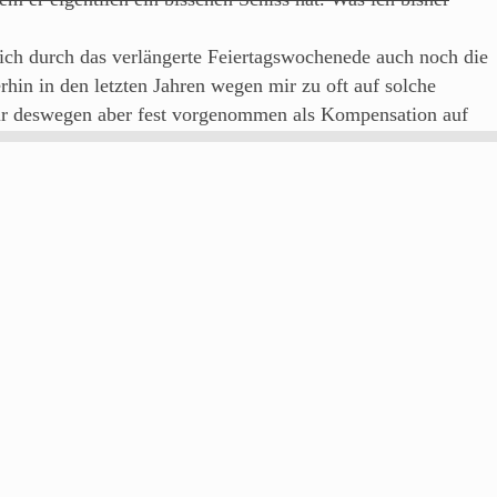
sich durch das verlängerte Feiertagswochenede auch noch die
hin in den letzten Jahren wegen mir zu oft auf solche
mir deswegen aber fest vorgenommen als Kompensation auf
’s zweite Halbjahr.
 Premiere dieses Laufes hat mir letztes Jahr richtig Spaß
s schon für den Fall einer Wiederholung, mit den Worten
 halten! Nachdem ich bei der Premiere meine aktuelle