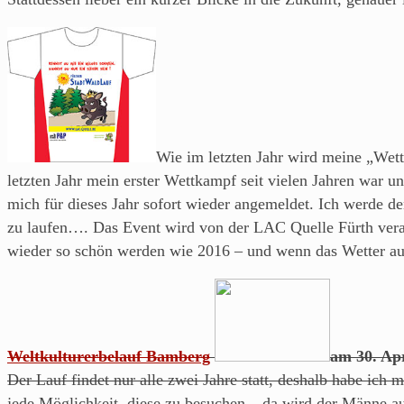
Blog
über's
Laufen
von
einem
Läufer
aus
Wie im letzten Jahr wird meine „We
Franken.
letzten Jahr mein erster Wettkampf seit vielen Jahren war u
mich für dieses Jahr sofort wieder angemeldet. Ich werde 
zu laufen…. Das Event wird von der LAC Quelle Fürth veran
wieder so schön werden wie 2016 – und wenn das Wetter auch
Weltkulturerbelauf Bamberg
am 30. Apr
Der Lauf findet nur alle zwei Jahre statt, deshalb habe ic
jede Möglichkeit, diese zu besuchen – da wird der Männe au