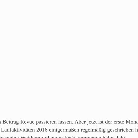
 Beitrag Revue passieren lassen. Aber jetzt ist der erste Mon
Laufaktivitäten 2016 einigermaßen regelmäßig geschrieben ha
er in meine Wettkampfplanung für’s kommende halbe Jahr.