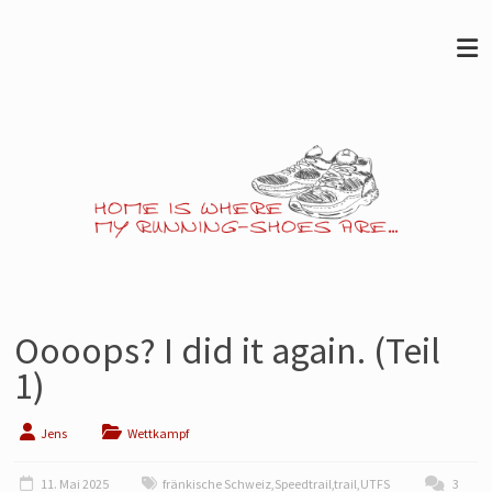
Skip
to
content
Jens
läuft…
Oooops? I did it again. (Teil
Noch
1)
so
ein
Jens
Wettkampf
Blog
über's
11. Mai 2025
fränkische Schweiz
,
Speedtrail
,
trail
,
UTFS
3