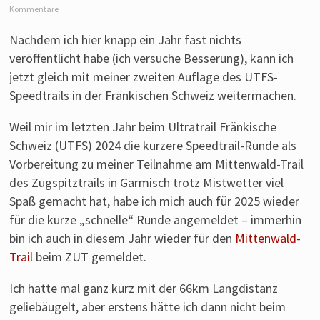
Laufen
Kommentare
von
Nachdem ich hier knapp ein Jahr fast nichts
einem
veröffentlicht habe (ich versuche Besserung), kann ich
Läufer
aus
jetzt gleich mit meiner zweiten Auflage des UTFS-
Franken.
Speedtrails in der Fränkischen Schweiz weitermachen.
Weil mir im letzten Jahr beim Ultratrail Fränkische
Schweiz (UTFS) 2024 die kürzere Speedtrail-Runde als
Vorbereitung zu meiner Teilnahme am Mittenwald-Trail
des Zugspitztrails in Garmisch trotz Mistwetter viel
Spaß gemacht hat, habe ich mich auch für 2025 wieder
für die kurze „schnelle“ Runde angemeldet – immerhin
bin ich auch in diesem Jahr wieder für den
Mittenwald-
Trail
beim ZUT gemeldet.
Ich hatte mal ganz kurz mit der 66km Langdistanz
geliebäugelt, aber erstens hätte ich dann nicht beim