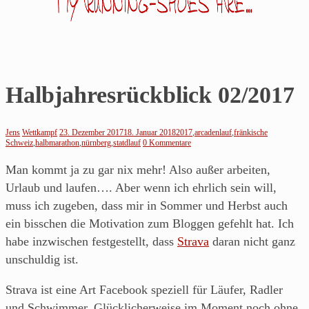
Jens
Halbjahresrückblick 02/2017
läuft…
Jens
Wettkampf
23. Dezember 2017
18. Januar 2018
2017
,
arcadenlauf
,
fränkische
Schweiz
,
halbmarathon
,
nürnberg
,
statdlauf
0 Kommentare
Noch
so
Man kommt ja zu gar nix mehr! Also außer arbeiten,
ein
Urlaub und laufen…. Aber wenn ich ehrlich sein will,
Blog
muss ich zugeben, dass mir in Sommer und Herbst auch
über's
ein bisschen die Motivation zum Bloggen gefehlt hat. Ich
Laufen
habe inzwischen festgestellt, dass
Strava
daran nicht ganz
von
unschuldig ist.
einem
Strava ist eine Art Facebook speziell für Läufer, Radler
Läufer
und Schwimmer. Glücklicherweise im Moment noch ohne