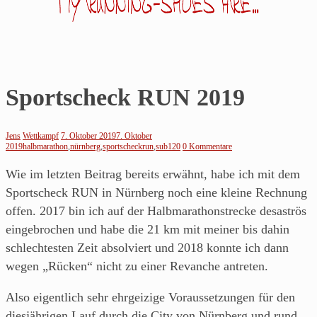
Jens
Sportscheck RUN 2019
läuft…
Jens
Wettkampf
7. Oktober 2019
7. Oktober
2019
halbmarathon
,
nürnberg
,
sportscheckrun
,
sub120
0 Kommentare
Noch
so
Wie im letzten Beitrag bereits erwähnt, habe ich mit dem
ein
Sportscheck RUN in Nürnberg noch eine kleine Rechnung
Blog
offen. 2017 bin ich auf der Halbmarathonstrecke desaströs
über's
eingebrochen und habe die 21 km mit meiner bis dahin
Laufen
schlechtesten Zeit absolviert und 2018 konnte ich dann
von
wegen „Rücken“ nicht zu einer Revanche antreten.
einem
Also eigentlich sehr ehrgeizige Voraussetzungen für den
Läufer
diesjährigen Lauf durch die City von Nürnberg und rund