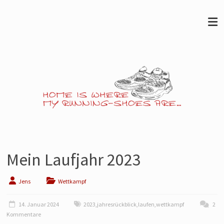
Skip
to
content
Jens
läuft…
Mein Laufjahr 2023
Noch
so
Jens
Wettkampf
ein
Blog
14. Januar 2024
2023
,
jahresrückblick
,
laufen
,
wettkampf
2
Kommentare
über's