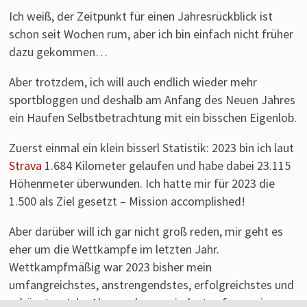
Laufen
Ich weiß, der Zeitpunkt für einen Jahresrückblick ist
von
schon seit Wochen rum, aber ich bin einfach nicht früher
einem
dazu gekommen…
Läufer
aus
Aber trotzdem, ich will auch endlich wieder mehr
Franken.
sportbloggen und deshalb am Anfang des Neuen Jahres
ein Haufen Selbstbetrachtung mit ein bisschen Eigenlob.
Zuerst einmal ein klein bisserl Statistik: 2023 bin ich laut
Strava
1.684 Kilometer gelaufen und habe dabei 23.115
Höhenmeter überwunden. Ich hatte mir für 2023 die
1.500 als Ziel gesetzt – Mission accomplished!
Aber darüber will ich gar nicht groß reden, mir geht es
eher um die Wettkämpfe im letzten Jahr.
Wettkampfmäßig war 2023 bisher mein
umfangreichstes, anstrengendstes, erfolgreichstes und
schönstes Jahr. Aber auch – zumindest anfangs ein