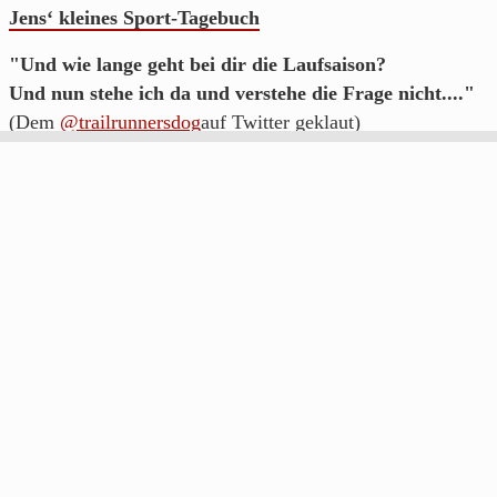
Jens‘ kleines Sport-Tagebuch
"Und wie lange geht bei dir die Laufsaison?
Und nun stehe ich da und verstehe die Frage nicht...."
(Dem
@trailrunnersdog
auf Twitter geklaut)
Da ich gerne laufe, geht es hier auch hauptsächlich um das s
schreibe hauptsächlich zur eigenen Motivation und weil es 
Was muss, das muss:
IMPRESSUM
DATENSCHUTZERKLÄRUNG
Social Jens
Noch mehr Jens im Netz…