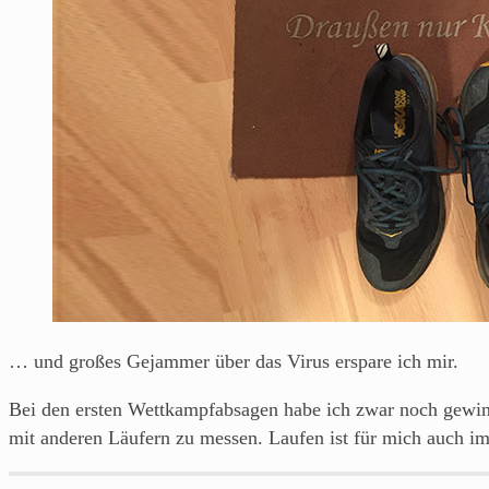
Blog
über's
Laufen
von
einem
Läufer
aus
Franken.
… und großes Gejammer über das Virus erspare ich mir.
Bei den ersten Wettkampfabsagen habe ich zwar noch gewins
mit anderen Läufern zu messen. Laufen ist für mich auch 