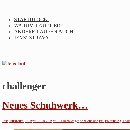
Skip
to
content
STARTBLOCK.
WARUM LÄUFT ER?
ANDERE LAUFEN AUCH.
JENS‘ STRAVA
challenger
Jens
läuft…
Neues Schuhwerk…
Noch
so
Jens
Turnbeutel
28. April 2020
30. April 2020
challenger
,
hoka one one
,
trail
,
trailrunning
0 Ko
ein