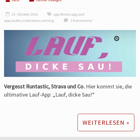
Laufen
von
13. Oktober 2016
app
,
fitness app
,
lauf
einem
app
,
laufen
,
motivation
,
running
1 Kommentar
Läufer
aus
Franken.
Vergesst Runtastic, Strava und Co.
Hier kommt sie, die
ultimative Lauf-App: „Lauf, dicke Sau!“
WEITERLESEN »