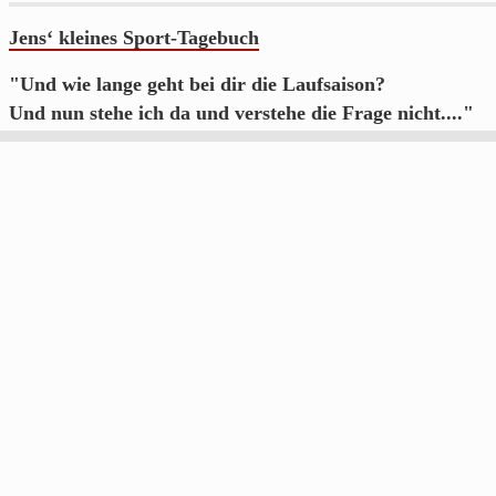
aus
Franken.
Jens‘ kleines Sport-Tagebuch
"Und wie lange geht bei dir die Laufsaison?
Und nun stehe ich da und verstehe die Frage nicht...."
(Dem
@trailrunnersdog
auf Twitter geklaut)
Da ich gerne laufe, geht es hier auch hauptsächlich um das s
schreibe hauptsächlich zur eigenen Motivation und weil es 
Was muss, das muss:
IMPRESSUM
DATENSCHUTZERKLÄRUNG
Social Jens