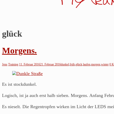
glück
Jens
läuft…
Morgens.
Noch
so
Jens
Training
11. Februar 2016
21. Februar 2016
dunkel
,
früh
,
glück
,
laufen
,
morgen
,
winter
0 K
ein
Blog
über's
Es ist stockdunkel.
Laufen
von
Logisch, ist ja auch erst halb sieben. Morgens. Anfang Febru
einem
Es nieselt. Die Regentropfen wirken im Licht der LEDS mein
Läufer