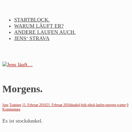
Skip
to
content
STARTBLOCK.
WARUM LÄUFT ER?
ANDERE LAUFEN AUCH.
JENS‘ STRAVA
Jens
Morgens.
läuft…
Jens
Training
11. Februar 2016
21. Februar 2016
dunkel
,
früh
,
glück
,
laufen
,
morgen
,
winter
0
Kommentare
Noch
so
Es ist stockdunkel.
ein