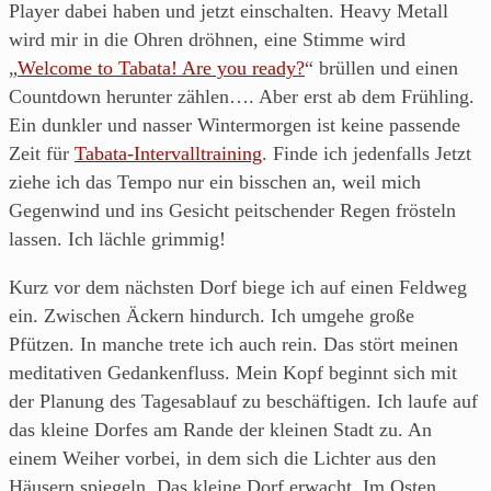
Player dabei haben und jetzt einschalten. Heavy Metall
wird mir in die Ohren dröhnen, eine Stimme wird
„
Welcome to Tabata! Are you ready?
“ brüllen und einen
Countdown herunter zählen…. Aber erst ab dem Frühling.
Ein dunkler und nasser Wintermorgen ist keine passende
Zeit für
Tabata-Intervalltraining
. Finde ich jedenfalls Jetzt
ziehe ich das Tempo nur ein bisschen an, weil mich
Gegenwind und ins Gesicht peitschender Regen frösteln
lassen. Ich lächle grimmig!
Kurz vor dem nächsten Dorf biege ich auf einen Feldweg
ein. Zwischen Äckern hindurch. Ich umgehe große
Pfützen. In manche trete ich auch rein. Das stört meinen
meditativen Gedankenfluss. Mein Kopf beginnt sich mit
der Planung des Tagesablauf zu beschäftigen. Ich laufe auf
das kleine Dorfes am Rande der kleinen Stadt zu. An
einem Weiher vorbei, in dem sich die Lichter aus den
Häusern spiegeln. Das kleine Dorf erwacht. Im Osten