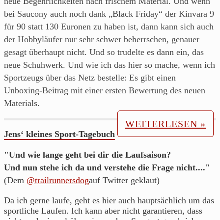
neue Begehrlichkeiten nach frischem Material. Und wenn
aus
bei Saucony auch noch dank „Black Friday“ der Kinvara 9
Franken.
für 90 statt 130 Euronen zu haben ist, dann kann sich auch
der Hobbyläufer nur sehr schwer beherrschen, genauer
gesagt überhaupt nicht. Und so trudelte es dann ein, das
neue Schuhwerk. Und wie ich das hier so mache, wenn ich
Sportzeugs über das Netz bestelle: Es gibt einen
Unboxing-Beitrag mit einer ersten Bewertung des neuen
Materials.
WEITERLESEN »
Jens‘ kleines Sport-Tagebuch
"Und wie lange geht bei dir die Laufsaison?
Und nun stehe ich da und verstehe die Frage nicht...."
(Dem
@trailrunnersdog
auf Twitter geklaut)
Da ich gerne laufe, geht es hier auch hauptsächlich um das
sportliche Laufen. Ich kann aber nicht garantieren, dass