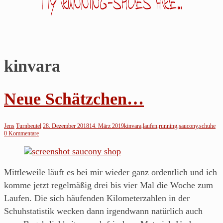
kinvara
Jens
läuft…
Neue Schätzchen…
Noch
so
Jens
Turnbeutel
28. Dezember 2018
14. März 2019
kinvara
,
laufen
,
running
,
saucony
,
schuhe
ein
0 Kommentare
Blog
über's
Mittleweile läuft es bei mir wieder ganz ordentlich und ich
Laufen
komme jetzt regelmäßig drei bis vier Mal die Woche zum
von
Laufen. Die sich häufenden Kilometerzahlen in der
einem
Schuhstatistik wecken dann irgendwann natürlich auch
Läufer