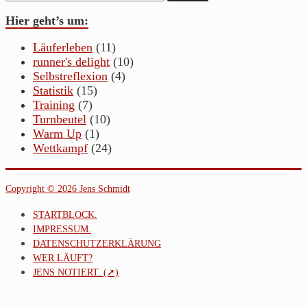
Hier geht’s um:
Läuferleben
(11)
runner's delight
(10)
Selbstreflexion
(4)
Statistik
(15)
Training
(7)
Turnbeutel
(10)
Warm Up
(1)
Wettkampf
(24)
Copyright © 2026 Jens Schmidt
STARTBLOCK.
IMPRESSUM.
DATENSCHUTZERKLÄRUNG
WER LÄUFT?
JENS NOTIERT. (➚)