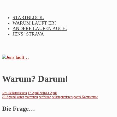
Skip
to
content
STARTBLOCK.
WARUM LÄUFT ER?
ANDERE LAUFEN AUCH.
JENS‘ STRAVA
Jens
Warum? Darum!
läuft…
Jens
Selbstreflexion
17. April 2016
13. April
2016
grund
,
laufen
,
motivation
,
perfektion
,
selbstoptimierer
,
sport
0 Kommentare
Noch
so
Die Frage…
ein