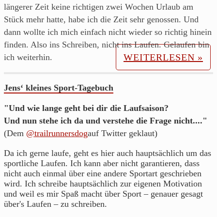
aus
längerer Zeit keine richtigen zwei Wochen Urlaub am
Franken.
Stück mehr hatte, habe ich die Zeit sehr genossen. Und
dann wollte ich mich einfach nicht wieder so richtig hinein
finden. Also ins Schreiben, nicht ins Laufen. Gelaufen bin
WEITERLESEN »
ich weiterhin.
Jens‘ kleines Sport-Tagebuch
"Und wie lange geht bei dir die Laufsaison?
Und nun stehe ich da und verstehe die Frage nicht...."
(Dem
@trailrunnersdog
auf Twitter geklaut)
Da ich gerne laufe, geht es hier auch hauptsächlich um das
sportliche Laufen. Ich kann aber nicht garantieren, dass
nicht auch einmal über eine andere Sportart geschrieben
wird. Ich schreibe hauptsächlich zur eigenen Motivation
und weil es mir Spaß macht über Sport – genauer gesagt
über's Laufen – zu schreiben.