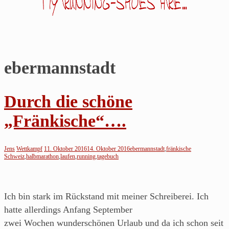
ebermannstadt
Jens
läuft…
Durch die schöne
Noch
„Fränkische“….
so
ein
Jens
Wettkampf
11. Oktober 2016
14. Oktober 2016
ebermannstadt
,
fränkische
Blog
Schweiz
,
halbmarathon
,
laufen
,
running
,
tagebuch
über's
Laufen
von
Ich bin stark im Rückstand mit meiner Schreiberei. Ich
einem
hatte allerdings Anfang September
Läufer
zwei Wochen wunderschönen Urlaub und da ich schon seit