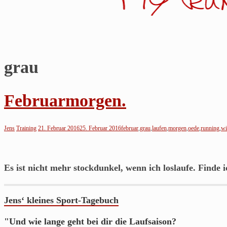
grau
Jens
läuft…
Februarmorgen.
Noch
so
Jens
Training
21. Februar 2016
25. Februar 2016
februar
,
grau
,
laufen
,
morgen
,
oede
,
running
,
wi
ein
Blog
über's
Es ist nicht mehr stockdunkel, wenn ich loslaufe. F
inde 
Laufen
von
Jens‘ kleines Sport-Tagebuch
einem
Läufer
"Und wie lange geht bei dir die Laufsaison?