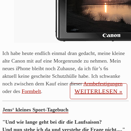
aus
Franken.
Ich habe heute endlich einmal dran gedacht, meine kleine
alte Canon mit auf eine Morgenrunde zu nehmen. Mein
neues iPhone bleibt noch Zuhause, da ich für’s 6s
aktuell keine gescheite Schutzhülle habe. Ich schwanke
noch zwischen dem Kauf einer dieser
Armbefestigungen
WEITERLESEN »
oder des
Formbelt
.
Jens‘ kleines Sport-Tagebuch
"Und wie lange geht bei dir die Laufsaison?
Und nun stehe ich da und verstehe die Frage nicht...."