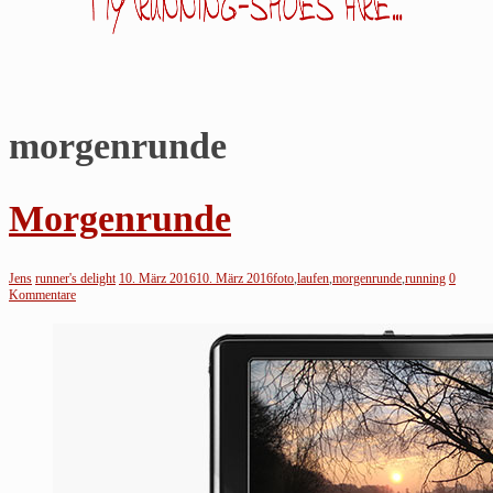
morgenrunde
Jens
läuft…
Morgenrunde
Noch
so
Jens
runner's delight
10. März 2016
10. März 2016
foto
,
laufen
,
morgenrunde
,
running
0
ein
Kommentare
Blog
über's
Laufen
von
einem
Läufer