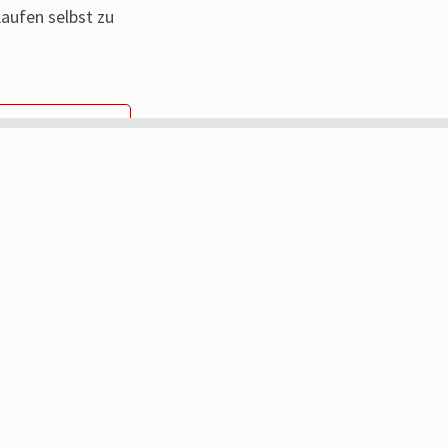
aufen selbst zu
TERLESEN »
„Jens läuft“ durchsuchen