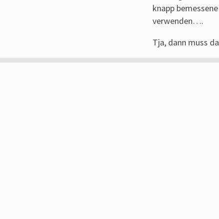
knapp bemessene 
verwenden….
Tja, dann muss da
Jens‘ kleines Sport-Tagebuch
"Und wie lange geht bei dir die Laufsaison?
Und nun stehe ich da und verstehe die Frage nicht...."
(Dem
@trailrunnersdog
auf Twitter geklaut)