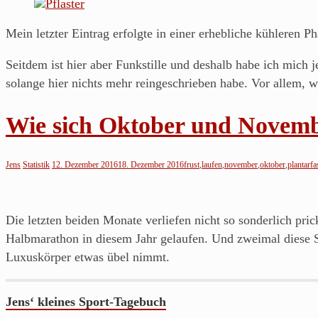
Blog
über's
Mein letzter Eintrag erfolgte in einer erhebliche kühleren 
Laufen
von
Seitdem ist hier aber Funkstille und deshalb habe ich mich
einem
solange hier nichts mehr reingeschrieben habe. Vor allem, 
Läufer
aus
Wie sich Oktober und Novemb
Franken.
Jens
Statistik
12. Dezember 2016
18. Dezember 2016
frust
,
laufen
,
november
,
oktober
,
plantarfa
Die letzten beiden Monate verliefen nicht so sonderlich p
Halbmarathon in diesem Jahr gelaufen. Und zweimal diese S
Luxuskörper etwas übel nimmt.
Jens‘ kleines Sport-Tagebuch