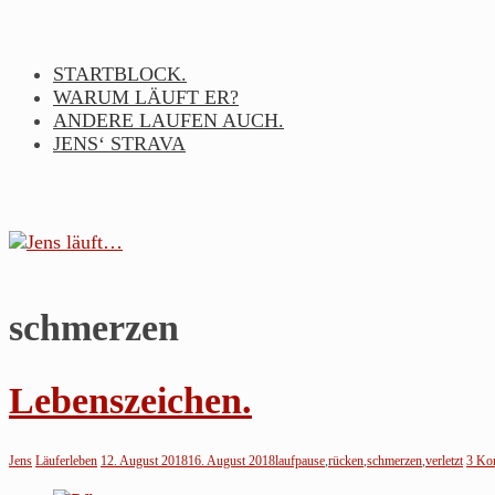
Skip
to
content
STARTBLOCK.
WARUM LÄUFT ER?
ANDERE LAUFEN AUCH.
JENS‘ STRAVA
schmerzen
Jens
läuft…
Lebenszeichen.
Noch
so
Jens
Läuferleben
12. August 2018
16. August 2018
laufpause
,
rücken
,
schmerzen
,
verletzt
3 Ko
ein