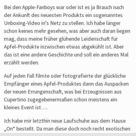
Laufen
Bei den Apple-Fanboys war oder ist es ja Brauch nach
von
der Ankunft des neuesten Produkts ein sogenanntes
einem
Unboxing-Video in’s Netz zu stellen. Ich habe länger
Läufer
schon keines mehr gesehen, was aber auch daran liegen
aus
mag, dass meine früher glühende Leidenschaft für
Franken.
Apfel-Produkte inzwischen etwas abgekühlt ist. Aber
das ist eine andere Geschichte und soll ein anderes Mal
erzählt werden.
Auf jeden Fall filmte oder fotografierte der glückliche
Empfänger eines Apfel-Produktes dann das Auspacken
der neuen Errungenschaft, was bei Erzeugnissen aus
Cupertino zugegebenermaßen schon meistens ein
kleines Event ist….
Ich habe mir letzthin neue Laufschuhe aus dem Hause
„On“ bestellt. Da man diese doch noch recht exotischen