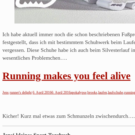
Ich habe aktuell immer noch die schon beschriebenen Fußpr
festgestellt, dass ich mit bestimmtem Schuhwerk beim Lauf
vergessen. Diese Schuhe habe ich auch beim Silvesterlauf in
wesentliches Problemchen….
Running makes you feel alive
Jens
runner's delight
6. April 2016
6. April 2016
apokalypse
,
brooks
,
laufen
,
laufschuhe
,
runnin
Kicher! Kurz mal etwas zum Schmunzeln zwischendurch….
Jens‘ kleines Sport-Tagebuch