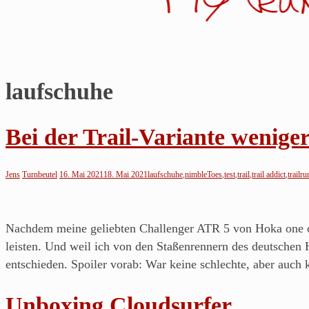
laufschuhe
Jens
läuft…
Bei der Trail-Variante wenig
Noch
so
Jens
Turnbeutel
16. Mai 2021
18. Mai 2021
laufschuhe
,
nimbleToes
,
test
,
trail
,
trail addict
,
trailr
ein
Blog
über's
Nachdem meine geliebten Challenger ATR 5 von Hoka one on
Laufen
leisten. Und weil ich von den Staßenrennern des deutschen
von
entschieden. Spoiler vorab: War keine schlechte, aber auch
einem
Läufer
Unboxing Cloudsurfer.