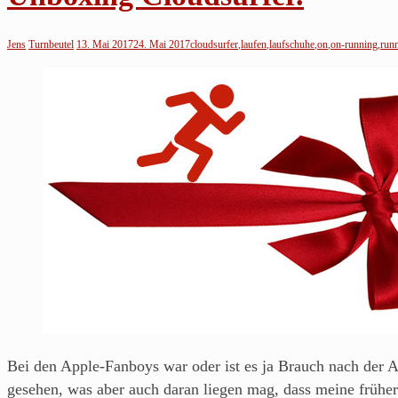
aus
Franken.
Jens
Turnbeutel
13. Mai 2017
24. Mai 2017
cloudsurfer
,
laufen
,
laufschuhe
,
on
,
on-running
,
run
Bei den Apple-Fanboys war oder ist es ja Brauch nach der A
gesehen, was aber auch daran liegen mag, dass meine früher