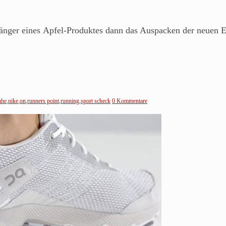
pfänger eines Apfel-Produktes dann das Auspacken der neuen 
uhe
,
nike
,
on
,
runners point
,
running
,
sport scheck
0 Kommentare