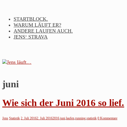
Skip
to
content
STARTBLOCK.
WARUM LÄUFT ER?
ANDERE LAUFEN AUCH.
JENS‘ STRAVA
juni
Jens
läuft…
Wie sich der Juni 2016 so lief.
Noch
so
Jens
Statistik
2. Juli 2016
2. Juli 2016
2016
,
juni
,
laufen
,
running
,
statistik
0 Kommentare
ein