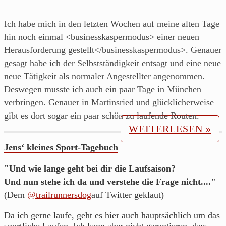
Blog
über's
Ich habe mich in den letzten Wochen auf meine alten Tage
Laufen
hin noch einmal <businesskaspermodus> einer neuen
von
Herausforderung gestellt</businesskaspermodus>. Genauer
einem
gesagt habe ich der Selbstständigkeit entsagt und eine neue
Läufer
neue Tätigkeit als normaler Angestellter angenommen.
aus
Deswegen musste ich auch ein paar Tage in München
Franken.
verbringen. Genauer in Martinsried und glücklicherweise
gibt es dort sogar ein paar schön zu laufende Routen.
WEITERLESEN »
Jens‘ kleines Sport-Tagebuch
"Und wie lange geht bei dir die Laufsaison?
Und nun stehe ich da und verstehe die Frage nicht...."
(Dem
@trailrunnersdog
auf Twitter geklaut)
Da ich gerne laufe, geht es hier auch hauptsächlich um das