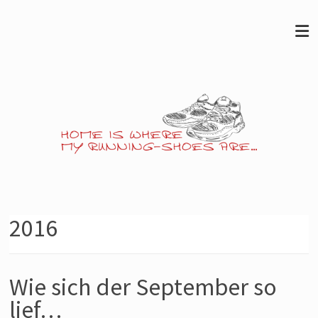
Skip
to
content
Jens
läuft…
2016
Noch
so
ein
Wie sich der September so
Blog
lief…
über's