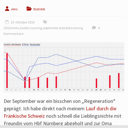
Laufen
von
Jens
Statistik
einem
15. Oktober 2016
Läufer
2016
,
kreta
,
laufen
,
running
,
september
,
statistik
,
training
0
aus
Kommentare
Franken.
Der September war ein bisschen von „Regeneration“
geprägt. Ich habe direkt nach meinem
Lauf durch die
Fränkische Schweiz
noch schnell die Lieblingsnichte mit
Freundin vom Hbf Nürnberg abgeholt und zur Oma