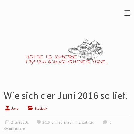
Skip
to
content
Jens
läuft…
Wie sich der Juni 2016 so lief.
Noch
so
Jens
Statistik
ein
Blog
2. Juli 2016
2016
,
juni
,
laufen
,
running
,
statistik
0
Kommentare
über's