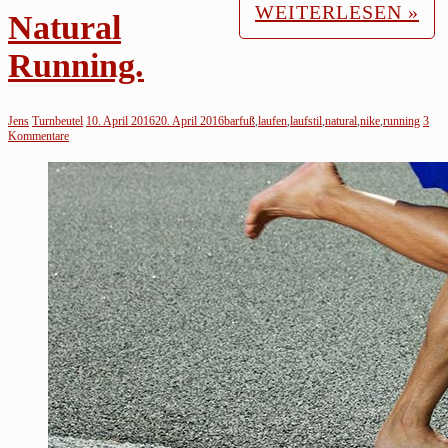
WEITERLESEN »
Natural
Running.
Jens
Turnbeutel
10. April 2016
20. April 2016
barfuß
,
laufen
,
laufstil
,
natural
,
nike
,
running
3
Kommentare