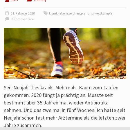
Laufen
von
11. Februar 2020
krank
,
lebenszeichen
,
planung
,
wettkämpfe
einem
0 Kommentare
Läufer
aus
Franken.
Seit Neujahr fies krank. Mehrmals. Kaum zum Laufen
gekommen. 2020 fängt ja prächtig an. Musste seit
bestimmt über 35 Jahren mal wieder Antibiotika
nehmen. Und das zweimal in fünf Wochen. Ich hatte seit
Neujahr schon fast mehr Arztermine als die letzten zwei
Jahre zusammen.