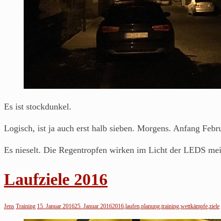
aus
Franken.
Es ist stockdunkel.
Logisch, ist ja auch erst halb sieben. Morgens. Anfang Febru
Es nieselt. Die Regentropfen wirken im Licht der LEDS mein
Laufziele 2016
Jens
Training
15. Januar 2016
25. Januar 2016
2016
,
laufen
,
planung
,
training
,
wettkämpfe
,
ziele