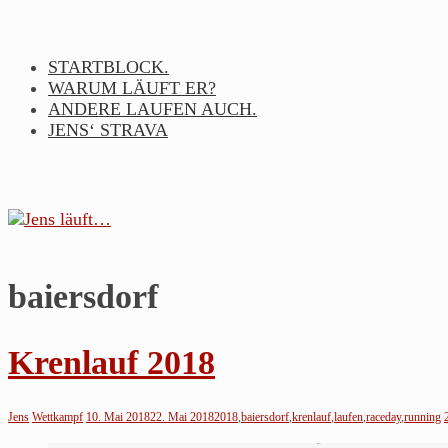
Skip
to
content
STARTBLOCK.
WARUM LÄUFT ER?
ANDERE LAUFEN AUCH.
JENS‘ STRAVA
baiersdorf
Jens
läuft…
Krenlauf 2018
Noch
so
Jens
Wettkampf
10. Mai 2018
22. Mai 2018
2018
,
baiersdorf
,
krenlauf
,
laufen
,
raceday
,
running
ein