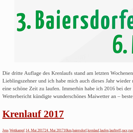
Blog
über's
Laufen
von
einem
Läufer
aus
Franken.
Die dritte Auflage des Krenlaufs stand am letzten Wochenen
Lieblingszehner und ich habe mich auch dieses Jahr wieder 
eine schöne Zeit zu laufen. Immerhin habe ich 2016 bei der
Wetterbericht kündigte wunderschönes Maiwetter an – beste
Krenlauf 2017
Jens
Wettkampf
14. Mai 2017
24. Mai 2017
10km
,
baiersdorf
,
krenlauf
,
laufen
,
lauftreff
,
race
,
run