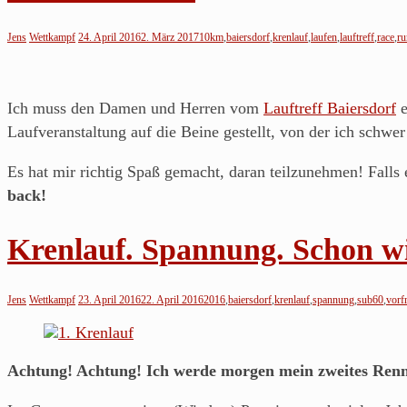
Jens
Wettkampf
24. April 2016
2. März 2017
10km
,
baiersdorf
,
krenlauf
,
laufen
,
lauftreff
,
race
,
ru
Ich muss den Damen und Herren vom
Lauftreff Baiersdorf
e
Laufveranstaltung auf die Beine gestellt, von der ich schwe
Es hat mir richtig Spaß gemacht, daran teilzunehmen! Falls 
back!
Krenlauf. Spannung. Schon wi
Jens
Wettkampf
23. April 2016
22. April 2016
2016
,
baiersdorf
,
krenlauf
,
spannung
,
sub60
,
vorf
Achtung! Achtung! Ich werde morgen mein zweites Ren