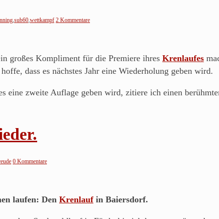
nning
,
sub60
,
wettkampf
2 Kommentare
in großes Kompliment für die Premiere ihres
Krenlaufes
mach
r hoffe, dass es nächstes Jahr eine Wiederholung geben wird.
es eine zweite Auflage geben wird, zitiere ich einen berühmte
eder.
reude
0 Kommentare
nen laufen: Den
Krenlauf
in Baiersdorf.