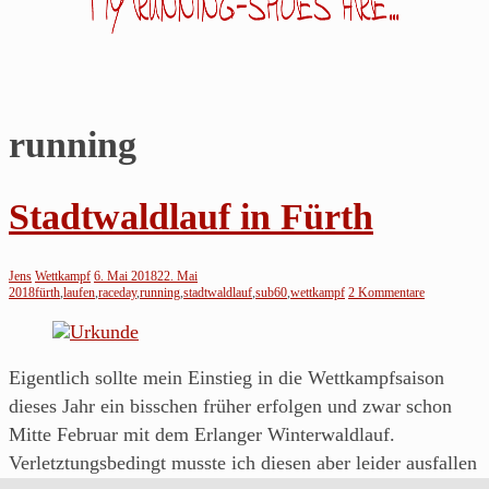
running
Jens
läuft…
Stadtwaldlauf in Fürth
Noch
so
Jens
Wettkampf
6. Mai 2018
22. Mai
ein
2018
fürth
,
laufen
,
raceday
,
running
,
stadtwaldlauf
,
sub60
,
wettkampf
2 Kommentare
Blog
über's
Eigentlich sollte mein Einstieg in die Wettkampfsaison
Laufen
dieses Jahr ein bisschen früher erfolgen und zwar schon
von
Mitte Februar mit dem Erlanger Winterwaldlauf.
einem
Verletztungsbedingt musste ich diesen aber leider ausfallen
Läufer